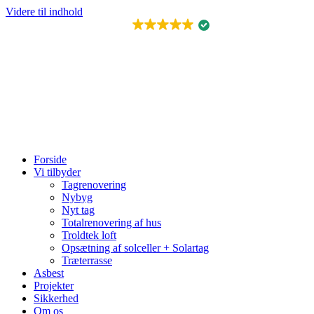
Videre til indhold
FREMRAGENDE
Forside
Vi tilbyder
Tagrenovering
Nybyg
Nyt tag
Totalrenovering af hus
Troldtek loft
Opsætning af solceller + Solartag
Træterrasse
Asbest
Projekter
Sikkerhed
Om os