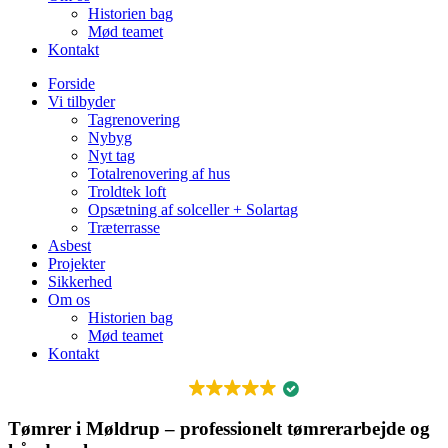
Historien bag
Mød teamet
Kontakt
Forside
Vi tilbyder
Tagrenovering
Nybyg
Nyt tag
Totalrenovering af hus
Troldtek loft
Opsætning af solceller + Solartag
Træterrasse
Asbest
Projekter
Sikkerhed
Om os
Historien bag
Mød teamet
Kontakt
FREMRAGENDE
Tømrer i Møldrup – professionelt tømrerarbejde og