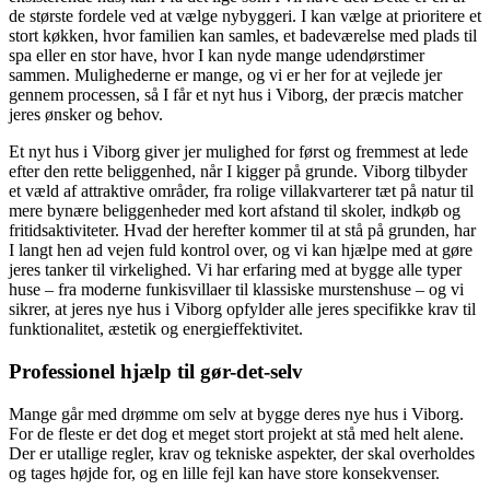
de største fordele ved at vælge nybyggeri. I kan vælge at prioritere et
stort køkken, hvor familien kan samles, et badeværelse med plads til
spa eller en stor have, hvor I kan nyde mange udendørstimer
sammen. Mulighederne er mange, og vi er her for at vejlede jer
gennem processen, så I får et nyt hus i Viborg, der præcis matcher
jeres ønsker og behov.
Et nyt hus i Viborg giver jer mulighed for først og fremmest at lede
efter den rette beliggenhed, når I kigger på grunde. Viborg tilbyder
et væld af attraktive områder, fra rolige villakvarterer tæt på natur til
mere bynære beliggenheder med kort afstand til skoler, indkøb og
fritidsaktiviteter. Hvad der herefter kommer til at stå på grunden, har
I langt hen ad vejen fuld kontrol over, og vi kan hjælpe med at gøre
jeres tanker til virkelighed. Vi har erfaring med at bygge alle typer
huse – fra moderne funkisvillaer til klassiske murstenshuse – og vi
sikrer, at jeres nye hus i Viborg opfylder alle jeres specifikke krav til
funktionalitet, æstetik og energieffektivitet.
Professionel hjælp til gør-det-selv
Mange går med drømme om selv at bygge deres nye hus i Viborg.
For de fleste er det dog et meget stort projekt at stå med helt alene.
Der er utallige regler, krav og tekniske aspekter, der skal overholdes
og tages højde for, og en lille fejl kan have store konsekvenser.