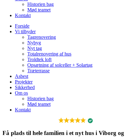
Historien bag
Mød teamet
Kontakt
Forside
Vi tilbyder
Tagrenovering
Nybyg
Nyt tag
Totalrenovering af hus
Troldtek loft
Opsætning af solceller + Solartag
Træterrasse
Asbest
Projekter
Sikkerhed
Om os
Historien bag
Mød teamet
Kontakt
FREMRAGENDE
Få plads til hele familien i et nyt hus i Viborg og