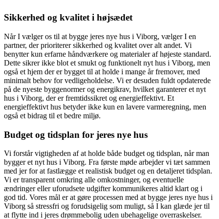
Sikkerhed og kvalitet i højsædet
Når I vælger os til at bygge jeres nye hus i Viborg, vælger I en
partner, der prioriterer sikkerhed og kvalitet over alt andet. Vi
benytter kun erfarne håndværkere og materialer af højeste standard.
Dette sikrer ikke blot et smukt og funktionelt nyt hus i Viborg, men
også et hjem der er bygget til at holde i mange år fremover, med
minimalt behov for vedligeholdelse. Vi er desuden fuldt opdaterede
på de nyeste byggenormer og energikrav, hvilket garanterer et nyt
hus i Viborg, der er fremtidssikret og energieffektivt. Et
energieffektivt hus betyder ikke kun en lavere varmeregning, men
også et bidrag til et bedre miljø.
Budget og tidsplan for jeres nye hus
Vi forstår vigtigheden af at holde både budget og tidsplan, når man
bygger et nyt hus i Viborg. Fra første møde arbejder vi tæt sammen
med jer for at fastlægge et realistisk budget og en detaljeret tidsplan.
Vi er transparent omkring alle omkostninger, og eventuelle
ændringer eller uforudsete udgifter kommunikeres altid klart og i
god tid. Vores mål er at gøre processen med at bygge jeres nye hus i
Viborg så stressfri og forudsigelig som muligt, så I kan glæde jer til
at flytte ind i jeres drømmebolig uden ubehagelige overraskelser.