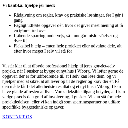
Vi kanbl.a. hjælpe jer med:
Rådgivning om regler, krav og praktiske løsninger, før I går i
gang
Fagligt udførte opgaver dér, hvor det giver mest mening at få
en tømrer ind over
Løbende sparring undervejs, så I undgår misforståelser og
dyre fejl
Fleksibel hjælp – enten hele projektet eller udvalgte dele, alt
efter hvor meget I selv vil stå for
Vi står klar til at tilbyde professionel hjælp til jeres gør-det-selv
projekt, når I ønsker at bygge et nyt hus i Viborg. Vi løfter gerne de
opgaver, der er for udfordrende til, at I selv kan løse dem, og vi
hjælper med at sikre, at alt lever op til de regler og krav der er. På
den måde får I det allerbedste resultat og et nyt hus i Viborg, I kan
have glæde af resten af livet. Vores fleksible tilgang betyder, at I kan
vælge præcis den grad af involvering, I ønsker. Vi kan stå for hele
projektledelsen, eller vi kan indgå som sparringspartner og udføre
specifikke byggetekniske opgaver.
KONTAKT OS