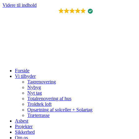
Videre til indhold
FREMRAGENDE
Forside
Vi tilbyder
Tagrenovering
Nybyg
Nyt tag
Totalrenovering af hus
Troldtek loft
Opsætning af solceller + Solartag
Træterrasse
Asbest
Projekter
Sikkerhed
Om os