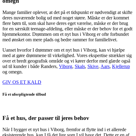
omegn
Mange familier oplever, at det på et tidspunkt er nødvendigt at skifte
deres nuværende bolig ud med noget større. Måske er der kommet
flere børn til, som skal have deres eget værelse, måske er der brug
for en særskilt teenage-afdeling, eller måske er der behov for et godt
hjemmekontor. Drømmen om et nyt hus i Viborg er ofte forbundet
med ønsket om mere plads og bedre rammer for familielivet.
Uanset hvorfor I drømmer om et nyt hus i Viborg, kan vi hjælpe
med at gøre drømmene til virkelighed. Vores ekspertise strækker sig
over et bredt geografisk område og vi kører derfor med glæde også
ud til kunder i både Randers,
Viborg
,
Skals
,
Skive
,
Aars
,
Kjellerup
og omegn.
GIV OS ET KALD
Få et uforpligtende tilbud
Få et hus, der passer til jeres behov
Når I bygger et nyt hus i Viborg, fremfor at flytte ind i et allerede
eksisterende hus, kan I få det lige som I vil have det. Dette er en af