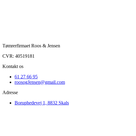
Tømrerfirmaet Roos & Jensen
CVR: 40519181
Kontakt os
61 27 66 95
roosogJensen@gmail.com
Adresse
Boruphedevej 1, 8832 Skals