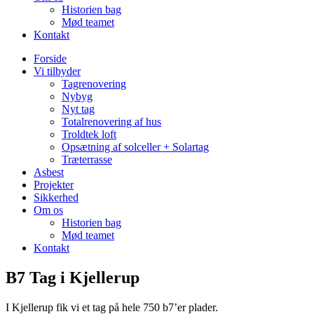
Historien bag
Mød teamet
Kontakt
Forside
Vi tilbyder
Tagrenovering
Nybyg
Nyt tag
Totalrenovering af hus
Troldtek loft
Opsætning af solceller + Solartag
Træterrasse
Asbest
Projekter
Sikkerhed
Om os
Historien bag
Mød teamet
Kontakt
B7 Tag i Kjellerup
I Kjellerup fik vi et tag på hele 750 b7’er plader.