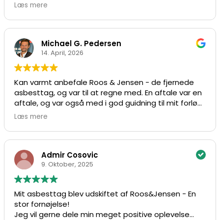
Imødekommende og fleksible - og overholdte
Læs mere
tidsplaner og aftaler. OG hjalp endda også med at
give input til vores videre forløb, som ikke er hos
dem.
Kan kun anbefales hele vejen igennem.
Michael G. Pedersen
14. April, 2026
Kan varmt anbefale Roos & Jensen - de fjernede
asbesttag, og var til at regne med. En aftale var en
aftale, og var også med i god guidning til mit forløb
efterfølgende, som ikke var hos dem. Flinke og
Læs mere
imødekommende, og ja, generelt bare til at stole
på og regne med.
Admir Cosovic
9. Oktober, 2025
Mit asbesttag blev udskiftet af Roos&Jensen - En
stor fornøjelse!
Jeg vil gerne dele min meget positive oplevelse