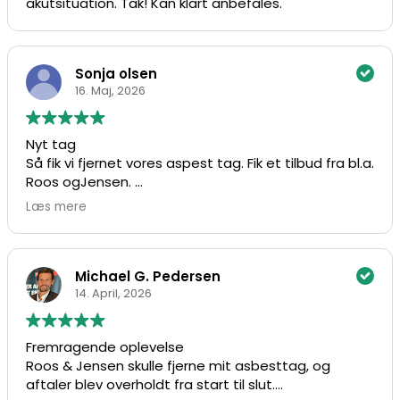
akutsituation. Tak! Kan klart anbefales.
Sonja olsen
16. Maj, 2026
Nyt tag
Så fik vi fjernet vores aspest tag. Fik et tilbud fra bl.a.
Roos ogJensen.
Efter næsten et års betænkningstid, sagde vi ja.
Læs mere
Tilbudet holdt stadigvæk.
Vi kan varmt anbefale Ross og Jensen.
Dygtige- venlige og hurtige. Virkelig pænt arbejde.
Var hurtig ved tlf når man havde spørgsmål.
Michael G. Pedersen
Færdige til tiden og ryddet pænt op. Tak for det.
14. April, 2026
Sonja og Hans Jørgen Olsen.
Fremragende oplevelse
Roos & Jensen skulle fjerne mit asbesttag, og
aftaler blev overholdt fra start til slut.