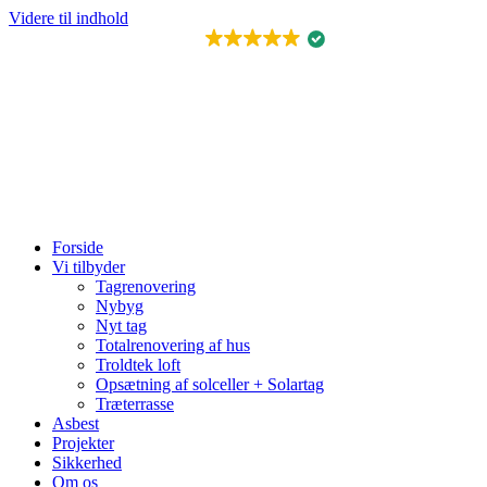
Videre til indhold
FREMRAGENDE
Forside
Vi tilbyder
Tagrenovering
Nybyg
Nyt tag
Totalrenovering af hus
Troldtek loft
Opsætning af solceller + Solartag
Træterrasse
Asbest
Projekter
Sikkerhed
Om os