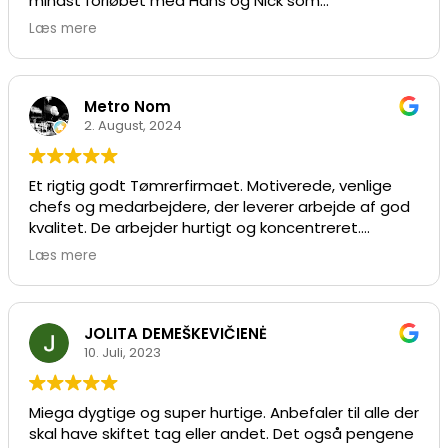
mindst forløbet med Hans og Nick som
tomme dåser og papir i forruden. Så tænkte er der
totalentreprenører. De er dygtige håndværkere der
styr på bilen er der også styr på det de laver og det
Læs mere
går op i godt håndværk og i at vælge de bedste og
ramte helt rigtigt.
pæneste løsninger og materialer i samråd med os
som kunde. Desuden er de og deres medarbejdere
behagelige mennesker at samarbejde med. Varm
Metro Nom
anbefaling herfra.
2. August, 2024
Et rigtig godt Tømrerfirmaet. Motiverede, venlige
chefs og medarbejdere, der leverer arbejde af god
kvalitet. De arbejder hurtigt og koncentreret.
Deadlines overholdes konsekvent, og der findes
Læs mere
altid en løsning, selv på særlige ønsker. Jeg kan
uden forbehold anbefale Tømrerfirmaet Roos &
Jensen.
JOLITA DEMEŠKEVIČIENĖ
10. Juli, 2023
Miega dygtige og super hurtige. Anbefaler til alle der
skal have skiftet tag eller andet. Det også pengene