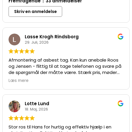
Fremragende
33 anmeldelser
Skriv en anmeldelse
Lasse Krogh Rindsborg
29. Juli, 2026
Afmontering af asbest tag. Kan kun anebale Roos
og Jensen - flittig til at tage telefonen og svare på
de spørgsmål der måtte være. Stærk pris, møder
ind til tiden og tingene ser ordenlige ud
Læs mere
efterfølgende de har været der - alt i alt en 10/10
oplevelse!
Lotte Lund
18. Maj, 2026
Stor ros til Hans for hurtig og effektiv hjælp i en